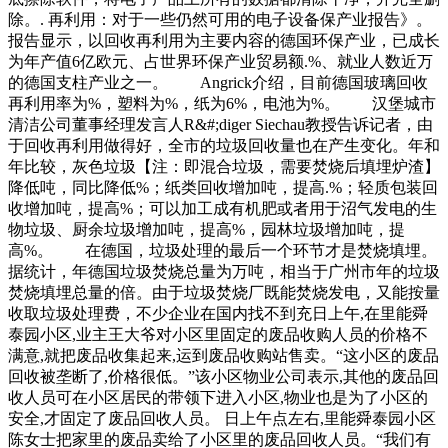
除。. 再利用：对于一些仍然可用的电子设备保产业报告》。
报告显示，以回收再利用为主要内容的德国环保产业，已成长
为年产值6亿欧元、占世界环保产业贸易额.%、就业人数近万
的德国支柱产业之一。 Angrick介绍，目前德国玻璃回收
再利用率为%，塑料为%，纸为6%，电池为%。 汉堡城市
清洁公司董事经理发言人R&#;diger Siechau教授告诉记者，由
于回收再利用做得好，全市的垃圾回收量也在产生变化。年和
年比较，灰色垃圾【注：即混合垃圾，需要焚烧后填埋炉渣】
降低吨，同比降低%；纸类回收增加吨，提高.%；轻质包装回
收增加吨，提高%；可以加工成有机肥或者用于沼气发电的生
物垃圾、厨余垃圾增加吨，提高%，园林垃圾增加吨，提
高%。 在德国，垃圾处理的最后一个环节才是焚烧填埋。
据统计，年德国垃圾焚烧总量为万吨，相当于广州市年的垃圾
焚烧填埋总量的倍。由于垃圾焚烧厂既能焚烧发电，又能按量
收取垃圾处理费，不少企业在国内找不到充日上午,在里能舜
泰园小区,业主王大爷对小区里固定的废品收购人员的价格不
满意,就把废品收集起来,运到废品收购站售卖。“这小区的废品
回收被垄断了,价格很低。”该小区物业公司表示,其他的废品回
收人员可在小区居民的带领下进入小区,物业也是为了小区的
安全,才固定了废品回收人员。 日上午点左右,里能舜泰园小区
陈女士把家里的废品卖给了小区里的废品回收人员。“我们有