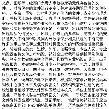
光盘、图纸等，经部门负责人审核鉴定确无保存价值的文
件。、对所保存的文件进行鉴定，并对保存期限已满的文件材
料。、多余、重复、过时和无保存价值的文件，应定期清理造
册，并按照上级有关规定，办理申请销毁手续。文件销毁有哪
家好公司推荐？以前企业公司和事业单位因为信息安全销毁的
知识和实际操作等方面的不足、不重视，出现过导致公司信息
出现泄漏的情况发生。所以，在最近的几年里，随着人们的安
防意识的不断加强以及国内外数据保护相关法规的不断完善，
许多的事业单位和企业开始对机密文件的销毁都慢慢重视起
来，随着科技的发、过磅、卸车、拍照录像、专业人员、专业
销毁设备将文件进行销毁、销毁全过程我司提供拍照录像服
务、签定文档销毁保密合同并开具我司专业销毁证明五、出具
销毁报告、本销毁中心出具专业的销毁报告、包含：总重量、
处理方式及日期、图片等、将订单、销毁报告、入库单、电子
版照片提交给食品企业六、售后服务、客户资料管理及保密、
日常人员回访与客户建立反馈表、根据客户需求及建议提高本
销毁中心服务水平及模式保密文件资料销毁需要注意的要点、
经过批准销毁保密文件资料应经过本机关、单位主管领导审核
批准，严禁个人私自销毁保密文件资料。、手续完备销毁保密
文件资料应当履行清点、登记手续。、场所合格销毁工作应当
在保密工作部门指定的销毁单位进行，严禁保密文件资料流入