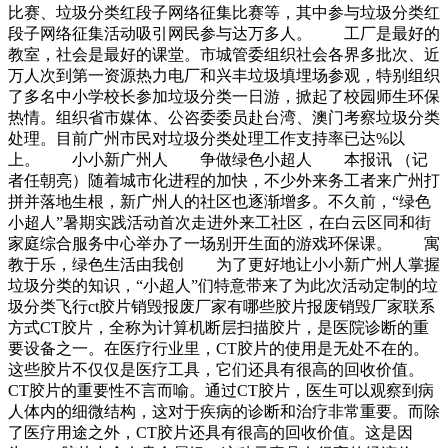
比赛、垃圾分类红段子网络征集比赛等，其中参与垃圾分类红
段子网络征集活动吸引网民参与达万多人。 工厂是最好的
教室，社会是最好的课堂。市城管委组织社会各界多批次、近
万人次到第一资源热力电厂和兴丰垃圾填埋场参观，特别组织
了多名中小学校长参加垃圾分类一日游，掀起了校园师生环保
热情。组织省市媒体、公咨委委员赴台湾、澳门考察垃圾分类
处理。目前广州市民对垃圾分类处理工作支持率已达%以
上。 小小新广州人 争做绿色小超人 本报讯 （记
者任朝亮）随着城市化进程的加快，不少外来务工者来广州打
拼并落地生根，新广州人的社区也逐渐增多。不久前，“绿色
小超人”暑期实践活动首次走进外来工社区，在白云区同和街
家庭综合服务中心举办了一场别开生面的游戏环保课。 寓
教于乐，绿色生活由我创 为了更好地让小小新广州人掌握
垃圾分类的知识，“小超人”们特意带来了为此次活动定制的垃
圾分类飞行ct胶片销毁报废厂家有哪些胶片报废销毁厂家联系
方式CT胶片，全称为计算机断层扫描胶片，是医院诊断的重
要设备之一。在医疗行业里，CT胶片的使用是无处不在的。
这些胶片不仅仅是医疗工具，它们还具有很高的回收价值。
CT胶片的重要性不言而喻。通过CT胶片，医生可以观察到病
人体内的细微结构，这对于疾病的诊断和治疗非常重要。而除
了医疗用途之外，CT胶片还具有很高的回收价值。这是因