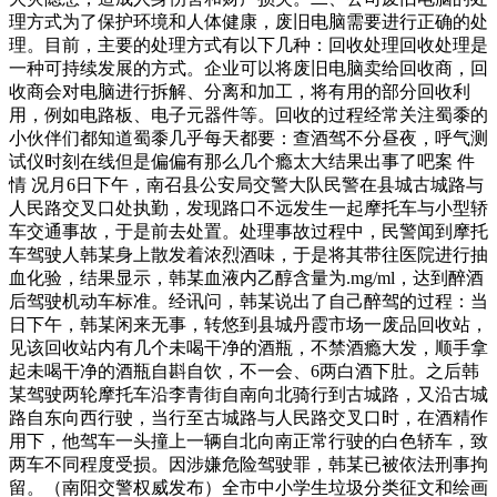
理方式为了保护环境和人体健康，废旧电脑需要进行正确的处
理。目前，主要的处理方式有以下几种：回收处理回收处理是
一种可持续发展的方式。企业可以将废旧电脑卖给回收商，回
收商会对电脑进行拆解、分离和加工，将有用的部分回收利
用，例如电路板、电子元器件等。回收的过程经常关注蜀黍的
小伙伴们都知道蜀黍几乎每天都要：查酒驾不分昼夜，呼气测
试仪时刻在线但是偏偏有那么几个瘾太大结果出事了吧案 件
情 况月6日下午，南召县公安局交警大队民警在县城古城路与
人民路交叉口处执勤，发现路口不远发生一起摩托车与小型轿
车交通事故，于是前去处置。处理事故过程中，民警闻到摩托
车驾驶人韩某身上散发着浓烈酒味，于是将其带往医院进行抽
血化验，结果显示，韩某血液内乙醇含量为.mg/ml，达到醉酒
后驾驶机动车标准。经讯问，韩某说出了自己醉驾的过程：当
日下午，韩某闲来无事，转悠到县城丹霞市场一废品回收站，
见该回收站内有几个未喝干净的酒瓶，不禁酒瘾大发，顺手拿
起未喝干净的酒瓶自斟自饮，不一会、6两白酒下肚。之后韩
某驾驶两轮摩托车沿李青街自南向北骑行到古城路，又沿古城
路自东向西行驶，当行至古城路与人民路交叉口时，在酒精作
用下，他驾车一头撞上一辆自北向南正常行驶的白色轿车，致
两车不同程度受损。因涉嫌危险驾驶罪，韩某已被依法刑事拘
留。（南阳交警权威发布）全市中小学生垃圾分类征文和绘画