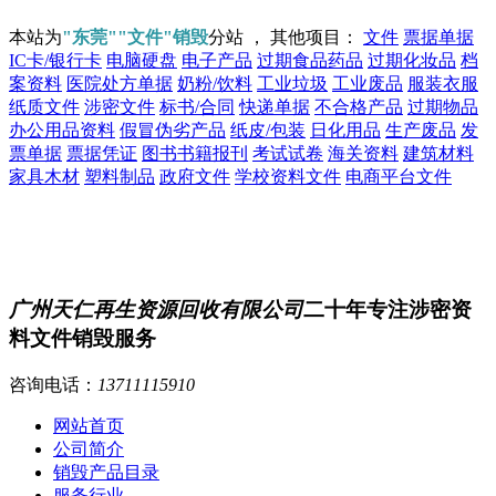
本站为
"东莞""文件"销毁
分站 ， 其他项目：
文件
票据单据
IC卡/银行卡
电脑硬盘
电子产品
过期食品药品
过期化妆品
档
案资料
医院处方单据
奶粉/饮料
工业垃圾
工业废品
服装衣服
纸质文件
涉密文件
标书/合同
快递单据
不合格产品
过期物品
办公用品资料
假冒伪劣产品
纸皮/包装
日化用品
生产废品
发
票单据
票据凭证
图书书籍报刊
考试试卷
海关资料
建筑材料
家具木材
塑料制品
政府文件
学校资料文件
电商平台文件
广州天仁再生资源回收有限公司
二十年专注涉密资
料文件销毁服务
咨询电话：
13711115910
网站首页
公司简介
销毁产品目录
服务行业