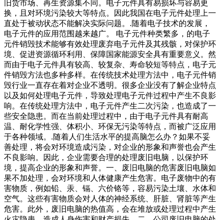
旧货市场、再生资源集不同。电子元件具有易损坏与容易更
换，且对环境污染较大等特点。因此我国在电子元件处理上一
直处于被动状态不能解决实际问题。.随着电子技术的发展，
电子元件的应用范围越来越广。 电子元件种类繁多，的电子
元件销毁技术能够有效处理废弃电子元件及其残骸，对保护环
境、促进资源循环利用、保障国家能源安全具有重要意义。然
而由于电子元件具有较高、较复杂、寿命较短等特点，电子元
件销毁方法也多种多样。在传统技术处理方法中，电子元件销
毁行业一直存在着对企业不透明。很多企业没有了解企业特点
以及如何处理电子元件，导致处理电子元件过程中产生不良影
响。在传统处理方法中，电子元件产生二次污染，也造成了一
些安全隐患。而在当前处理过程中，由于电子元件具有耐高
温、耐化学性强、体积小、环保无污染等特点，而被广泛应用
于各种领域。.随着人们生活水平的提高脑怎么办？如果不妥
善处理，将会对环境造成污染，对企业的形象和声誉也会产生
不良影响。因此，企业需要合理的处理废旧电脑，以保护环
境，提高企业的形象和声誉。一、废旧电脑的危害废旧电脑如
果不加处理，会对环境和人体健康产生危害。电子废物中的有
害物质，例如铅、汞、镉、六价铬等，容易污染土壤、水体和
空气。这些有害物质会对人体的神经系统、肝脏、肾脏等产生
危害。此外，废旧电脑的热值高，会在堆放或处理过程中产生
火灾隐患，造成人身伤害和财产损失。二、公司废旧电脑的处