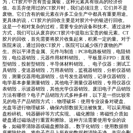
为，CT胶片中含有贵金属银，这种元素具有很高的经济价
值。在丢弃使用过的CT胶片时，我们必须注意，它们并不是
废物。它们含有的银元素在许多工业生产中都具有重要用途。
更具体的说，CT胶片的回收主要是对胶片中的银进行回收。
这是一个相对复杂的过程，需要专业的设备和技术。通过这种
方式，我们可以从废弃的CT胶片中提取出宝贵的银元素。CT
胶片的回收，首先需要将胶片收集起来，积累一定的量。对于
医院来说，通过回收CT胶片，医院可以减少医疗废物的产
生。所以平泽贵金属、元件与制造：PCB电路板销毁，电阻销
毁，电位器销毁，元器件用材料销毁。、平板显示FPD：直视
型销毁，投射型销毁，半导体材料销毁。、电子仪器：测试工
具销毁，变送器销毁，万用表销毁，监视器销毁，分析仪器销
毁，测量仪器用电源销毁，信号发生器销毁，记录仪器销毁，
电学基本参量测量销毁，其他电子测量仪器销毁，专用仪器仪
表销毁，示波器销毁，其他光学仪器销毁。废旧电子产品销毁
方法有哪些？电子产品销毁方式多种多样，以下是一些比较常
见的电子产品销毁方式：. 物理破坏：使用专业设备对硬盘、
光盘等进行物理破坏，确保内部数据无法被恢复。可以采用磁
盘粉碎机、钝器砸碎等方式实现。. 磁化擦除：将磁性介质如
硬盘通过磁场进行重置和擦除。这种方法需要使用专业的设
备，如磁带清除器或磁盘擦除器。. 数字化销毁：使用数据彻
底擦除软件，将电子产品上所有的数据都清除干净，并完全删