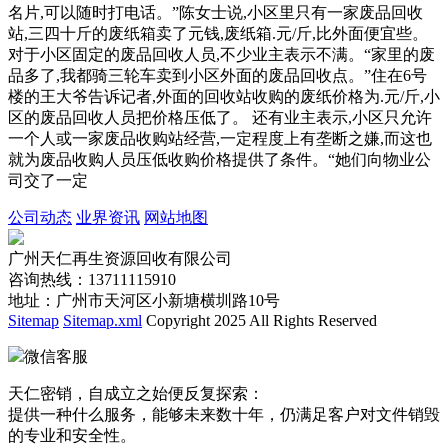
名片,可以随时打电话。”陈女士说,小区里只有一家废品回收
站,三四十斤的废纸箱卖了元钱,废纸箱.元/斤,比外面便宜些。
对于小区固定的废品回收人员,不少业主表示不满。“家里的废
品多了,我都骑三轮车卖到小区外面的废品回收点。”住在6号
楼的王大爷告诉记者,外面的回收站收购的废纸价格为.元/斤,小
区的废品回收人员把价格压低了。 还有业主表示,小区只允许
一个人或一家废品收购站经营,一定程度上有垄断之嫌,而这也
就为废品收购人员压低收购价格提供了条件。“她们向物业公
司交了一定
公司动态
业界资讯
网站地图
广州天仁再生资源回收有限公司
咨询热线：13711115910
地址：广州市天河区小新塘横圳路10号
Sitemap
Sitemap.xml
Copyright 2025 All Rights Reserved
微信客服
天仁密销，自成立之始便反复探索：
提供一种什么服务，能够未来数十年，仍满足客户对文件销毁
的专业和安全性。