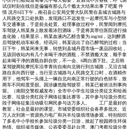
小伙伴们都知道蜀黍几乎每天都要：查酒驾不分昼夜，呼气测
试仪时刻在线但是偏偏有那么几个瘾太大结果出事了吧案 件
情 况月6日下午，南召县公安局交警大队民警在县城古城路与
人民路交叉口处执勤，发现路口不远发生一起摩托车与小型轿
车交通事故，于是前去处置。处理事故过程中，民警闻到摩托
车驾驶人韩某身上散发着浓烈酒味，于是将其带往医院进行抽
血化验，结果显示，韩某血液内乙醇含量为.mg/ml，达到醉酒
后驾驶机动车标准。经讯问，韩某说出了自己醉驾的过程：当
日下午，韩某闲来无事，转悠到县城丹霞市场一废品回收站，
见该回收站内有几个未喝干净的酒瓶，不禁酒瘾大发，顺手拿
起未喝干净的酒瓶自斟自饮，不一会、6两白酒下肚。之后韩
某驾驶两轮摩托车沿李青街自南向北骑行到古城路，又沿古城
路自东向西行驶，当行至古城路与人民路交叉口时，在酒精作
用下，他驾车一头撞上一辆自北向南正常行驶的白色轿车，致
两车不同程度受损。因涉嫌危险驾驶罪，韩某已被依法刑事拘
留。（南阳交警权威发布）全市中小学生垃圾分类征文和绘画
比赛、垃圾分类红段子网络征集比赛等，其中参与垃圾分类红
段子网络征集活动吸引网民参与达万多人。 工厂是最好的
教室，社会是最好的课堂。市城管委组织社会各界多批次、近
万人次到第一资源热力电厂和兴丰垃圾填埋场参观，特别组织
了多名中小学校长参加垃圾分类一日游，掀起了校园师生环保
热情。组织省市媒体、公咨委委员赴台湾、澳门考察垃圾分类