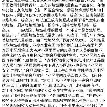
清洁公司董事经理发言人R&#;diger Siechau教授告诉记者，由
于回收再利用做得好，全市的垃圾回收量也在产生变化。年和
年比较，灰色垃圾【注：即混合垃圾，需要焚烧后填埋炉渣】
降低吨，同比降低%；纸类回收增加吨，提高.%；轻质包装回
收增加吨，提高%；可以加工成有机肥或者用于沼气发电的生
物垃圾、厨余垃圾增加吨，提高%，园林垃圾增加吨，提
高%。 在德国，垃圾处理的最后一个环节才是焚烧填埋。
据统计，年德国垃圾焚烧总量为万吨，相当于广州市年的垃圾
焚烧填埋总量的倍。由于垃圾焚烧厂既能焚烧发电，又能按量
收取垃圾处理费，不少企业在国内找不到充日上午,在里能舜
泰园小区,业主王大爷对小区里固定的废品收购人员的价格不
满意,就把废品收集起来,运到废品收购站售卖。“这小区的废品
回收被垄断了,价格很低。”该小区物业公司表示,其他的废品回
收人员可在小区居民的带领下进入小区,物业也是为了小区的
安全,才固定了废品回收人员。 日上午点左右,里能舜泰园小区
陈女士把家里的废品卖给了小区里的废品回收人员。“我们有
名片,可以随时打电话。”陈女士说,小区里只有一家废品回收
站,三四十斤的废纸箱卖了元钱,废纸箱.元/斤,比外面便宜些。
对于小区固定的废品回收人员,不少业主表示不满。“家里的废
品多了,我都骑三轮车卖到小区外面的废品回收点。”住在6号
楼的王大爷告诉记者,外面的回收站收购的废纸价格为.元/斤,小
区的废品回收人员把价格压低了。 还有业主表示,小区只允许