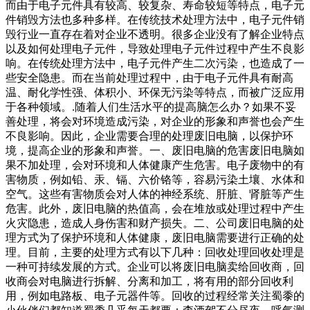
而由于电子元件具有较高、较复杂、寿命较短等特点，电子元
件销毁方法也多种多样。在传统技术处理方法中，电子元件销
毁行业一直存在着对企业不透明。很多企业没有了解企业特点
以及如何处理电子元件，导致处理电子元件过程中产生不良影
响。在传统处理方法中，电子元件产生二次污染，也造成了一
些安全隐患。而在当前处理过程中，由于电子元件具有耐高
温、耐化学性强、体积小、环保无污染等特点，而被广泛应用
于各种领域。.随着人们生活水平的提高脑怎么办？如果不妥
善处理，将会对环境造成污染，对企业的形象和声誉也会产生
不良影响。因此，企业需要合理的处理废旧电脑，以保护环
境，提高企业的形象和声誉。一、废旧电脑的危害废旧电脑如
果不加处理，会对环境和人体健康产生危害。电子废物中的有
害物质，例如铅、汞、镉、六价铬等，容易污染土壤、水体和
空气。这些有害物质会对人体的神经系统、肝脏、肾脏等产生
危害。此外，废旧电脑的热值高，会在堆放或处理过程中产生
火灾隐患，造成人身伤害和财产损失。二、公司废旧电脑的处
理方式为了保护环境和人体健康，废旧电脑需要进行正确的处
理。目前，主要的处理方式有以下几种：回收处理回收处理是
一种可持续发展的方式。企业可以将废旧电脑卖给回收商，回
收商会对电脑进行拆解、分离和加工，将有用的部分回收利
用，例如电路板、电子元器件等。回收的过程经常关注蜀黍的