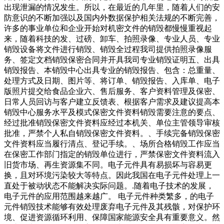
出现泄漏的情况发生。所以，在最近的几年里，随着人们的安
防意识的不断加强以及国内外数据保护相关法规的不断完善，
许多的事业单位和企业开始对机密文件的销毁都慢慢重视起
来，随着科技的发、过磅、卸车、拍照录像、专业人员、专业
销毁设备将文件进行销毁、销毁全过程我司提供拍照录像服
务、签定文档销毁保密合同并开具我司专业销毁证明五、出具
销毁报告、本销毁中心出具专业的销毁报告、包含：总重量、
处理方式及日期、图片等、将订单、销毁报告、入库单、电子
版照片提交给食品企业六、售后服务、客户资料管理及保密、
日常人员回访与客户建立反馈表、根据客户需求及建议提高本
销毁中心服务水平及模式保密文件资料销毁需要注意的要点、
经过批准销毁保密文件资料应经过本机关、单位主管领导审核
批准，严禁个人私自销毁保密文件资料。、手续完备销毁保密
文件资料应当履行清点、登记手续。、场所合格销毁工作应当
在保密工作部门指定的销毁单位进行，严禁保密文件资料流入
旧货市场、再生资源集不同。电子元件具有易损坏与容易更
换，且对环境污染较大等特点。因此我国在电子元件处理上一
直处于被动状态不能解决实际问题。.随着电子技术的发展，
电子元件的应用范围越来越广。 电子元件种类繁多，的电子
元件销毁技术能够有效处理废弃电子元件及其残骸，对保护环
境、促进资源循环利用、保障国家能源安全具有重要意义。然