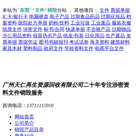
本站为
"东莞""文件"销毁
分站 ， 其他项目：
文件
票据单据
IC卡/银行卡
电脑硬盘
电子产品
过期食品药品
过期化妆品
档
案资料
医院处方单据
奶粉/饮料
工业垃圾
工业废品
服装衣服
纸质文件
涉密文件
标书/合同
快递单据
不合格产品
过期物品
办公用品资料
假冒伪劣产品
纸皮/包装
日化用品
生产废品
发
票单据
票据凭证
图书书籍报刊
考试试卷
海关资料
建筑材料
家具木材
塑料制品
政府文件
学校资料文件
电商平台文件
广州天仁再生资源回收有限公司
二十年专注涉密资
料文件销毁服务
咨询电话：
13711115910
网站首页
公司简介
销毁产品目录
服务行业