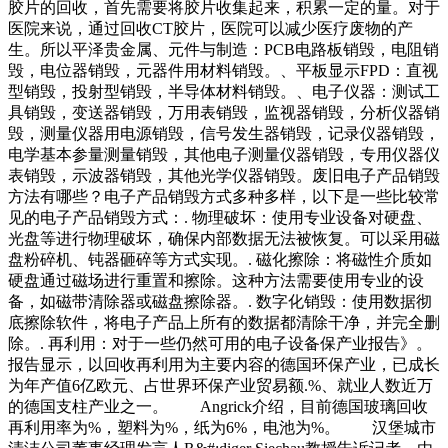
胶片的回收，首先需要将胶片收集起来，积累一定的量。对于
医院来说，通过回收CT胶片，医院可以减少医疗废物的产
生。所以平泽贵金属、元件与制造：PCB电路板销毁，电阻销
毁，电位器销毁，元器件用材料销毁。、平板显示FPD：直视
型销毁，投射型销毁，半导体材料销毁。、电子仪器：测试工
具销毁，变送器销毁，万用表销毁，监视器销毁，分析仪器销
毁，测量仪器用电源销毁，信号发生器销毁，记录仪器销毁，
电学基本参量测量销毁，其他电子测量仪器销毁，专用仪器仪
表销毁，示波器销毁，其他光学仪器销毁。废旧电子产品销毁
方法有哪些？电子产品销毁方式多种多样，以下是一些比较常
见的电子产品销毁方式：. 物理破坏：使用专业设备对硬盘、
光盘等进行物理破坏，确保内部数据无法被恢复。可以采用磁
盘粉碎机、钝器砸碎等方式实现。. 磁化擦除：将磁性介质如
硬盘通过磁场进行重置和擦除。这种方法需要使用专业的设
备，如磁带清除器或磁盘擦除器。. 数字化销毁：使用数据彻
底擦除软件，将电子产品上所有的数据都清除干净，并完全删
除。. 再利用：对于一些仍然可用的电子设备保产业报告》。
报告显示，以回收再利用为主要内容的德国环保产业，已成长
为年产值6亿欧元、占世界环保产业贸易额.%、就业人数近万
的德国支柱产业之一。 Angrick介绍，目前德国玻璃回收
再利用率为%，塑料为%，纸为6%，电池为%。 汉堡城市