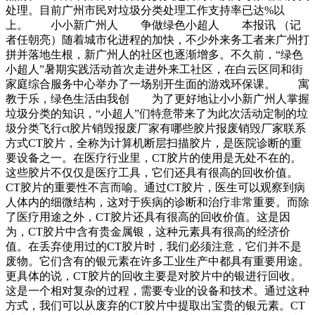
处理。目前广州市民对垃圾分类处理工作支持率已达%以
上。 小小新广州人 争做绿色小超人 本报讯 （记
者任朝亮）随着城市化进程的加快，不少外来务工者来广州打
拼并落地生根，新广州人的社区也逐渐增多。不久前，“绿色
小超人”暑期实践活动首次走进外来工社区，在白云区同和街
家庭综合服务中心举办了一场别开生面的游戏环保课。 寓
教于乐，绿色生活由我创 为了更好地让小小新广州人掌握
垃圾分类的知识，“小超人”们特意带来了为此次活动定制的垃
圾分类飞行ct胶片销毁报废厂家有哪些胶片报废销毁厂家联系
方式CT胶片，全称为计算机断层扫描胶片，是医院诊断的重
要设备之一。在医疗行业里，CT胶片的使用是无处不在的。
这些胶片不仅仅是医疗工具，它们还具有很高的回收价值。
CT胶片的重要性不言而喻。通过CT胶片，医生可以观察到病
人体内的细微结构，这对于疾病的诊断和治疗非常重要。而除
了医疗用途之外，CT胶片还具有很高的回收价值。这是因
为，CT胶片中含有贵金属银，这种元素具有很高的经济价
值。在丢弃使用过的CT胶片时，我们必须注意，它们并不是
废物。它们含有的银元素在许多工业生产中都具有重要用途。
更具体的说，CT胶片的回收主要是对胶片中的银进行回收。
这是一个相对复杂的过程，需要专业的设备和技术。通过这种
方式，我们可以从废弃的CT胶片中提取出宝贵的银元素。CT