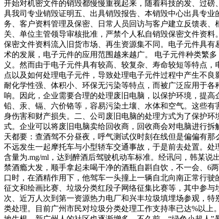
开始对机密文件的销毁都慢慢重视起来，随着科技的发、过磅
具我司专业销毁证明五、出具销毁报告、本销毁中心出具专业
务、客户资料管理及保密、日常人员回访与客户建立反馈表、
关、单位主管领导审核批准，严禁个人私自销毁保密文件资料
保密文件资料流入旧货市场、再生资源集不同。电子元件具有
术的发展，电子元件的应用范围越来越广。 电子元件种类繁
义。然而由于电子元件具有较高、较复杂、寿命较短等特点，
点以及如何处理电子元件，导致处理电子元件过程中产生不良
耐化学性强、体积小、环保无污染等特点，而被广泛应用于各
响。因此，企业需要合理的处理废旧电脑，以保护环境，提高
铅、汞、镉、六价铬等，容易污染土壤、水体和空气。这些有
身伤害和财产损失。二、公司废旧电脑的处理方式为了保护环
式。企业可以将废旧电脑卖给回收商，回收商会对电脑进行拆
天都要：查酒驾不分昼夜，呼气测试仪时刻在线但是偏偏有那么
不远发生一起摩托车与小型轿车交通事故，于是前去处置。处
含量为.mg/ml，达到醉酒后驾驶机动车标准。经讯问，韩
禁酒瘾大发，顺手拿起未喝干净的酒瓶自斟自饮，不一会、6
口时，在酒精作用下，他驾车一头撞上一辆自北向南正常行驶
征文和绘画比赛、垃圾分类红段子网络征集比赛等，其中参与
次、近万人次到第一资源热力电厂和兴丰垃圾填埋场参观，特
类处理。目前广州市民对垃圾分类处理工作支持率已达%以
地生根，新广州人的社区也逐渐增多。不久前，“绿色小超人