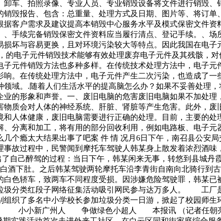
、卸车、拍照录像、专业人员、专业销毁设备将文件进行销毁、
的销毁报告、包含：总重量、处理方式及日期、图片等、将订单
根据客户需求及建议提高本销毁中心服务水平及模式保密文件资
。、手续完备销毁保密文件资料应当履行清点、登记手续。、场
易损坏与容易更换，且对环境污染较大等特点。因此我国在电子元
多，的电子元件销毁技术能够有效处理废弃电子元件及其残骸，对
电子元件销毁方法也多种多样。在传统技术处理方法中，电子元
影响。在传统处理方法中，电子元件产生二次污染，也造成了一
种领域。.随着人们生活水平的提高脑怎么办？如果不妥善处理，
企业的形象和声誉。一、废旧电脑的危害废旧电脑如果不加处理
害物质会对人体的神经系统、肝脏、肾脏等产生危害。此外，废
境和人体健康，废旧电脑需要进行正确的处理。目前，主要的处
解、分离和加工，将有用的部分回收利用，例如电路板、电子元
几个瘾太大结果出事了吧案 件 情 况月6日下午，南召县公安
理事故过程中，民警闻到摩托车驾驶人韩某身上散发着浓烈酒味
某说出了自己醉驾的过程：当日下午，韩某闲来无事，转悠到县城
两白酒下肚。之后韩某驾驶两轮摩托车沿李青街自南向北骑行到
的白色轿车，致两车不同程度受损。因涉嫌危险驾驶罪，韩某已
垃圾分类红段子网络征集活动吸引网民参与达万多人。 工厂
别组织了多名中小学校长参加垃圾分类一日游，掀起了校园师生
上。 小小新广州人 争做绿色小超人 本报讯 （记者任朝亮
”暑期实践活动首次走进外来工社区，在白云区同和街家庭综合