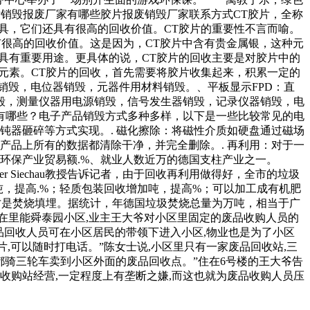
片销毁报废厂家有哪些胶片报废销毁厂家联系方式CT胶片，全称
具，它们还具有很高的回收价值。CT胶片的重要性不言而喻。
有很高的回收价值。这是因为，CT胶片中含有贵金属银，这种元
具有重要用途。更具体的说，CT胶片的回收主要是对胶片中的
元素。CT胶片的回收，首先需要将胶片收集起来，积累一定的
销毁，电位器销毁，元器件用材料销毁。、平板显示FPD：直
毁，测量仪器用电源销毁，信号发生器销毁，记录仪器销毁，电
有哪些？电子产品销毁方式多种多样，以下是一些比较常见的电
钝器砸碎等方式实现。. 磁化擦除：将磁性介质如硬盘通过磁场
产品上所有的数据都清除干净，并完全删除。. 再利用：对于一
界环保产业贸易额.%、就业人数近万的德国支柱产业之一。
r Siechau教授告诉记者，由于回收再利用做得好，全市的垃圾
，提高.%；轻质包装回收增加吨，提高%；可以加工成有机肥
是焚烧填埋。据统计，年德国垃圾焚烧总量为万吨，相当于广
在里能舜泰园小区,业主王大爷对小区里固定的废品收购人员的
废品回收人员可在小区居民的带领下进入小区,物业也是为了小区
,可以随时打电话。”陈女士说,小区里只有一家废品回收站,三
我都骑三轮车卖到小区外面的废品回收点。”住在6号楼的王大爷告
品收购站经营,一定程度上有垄断之嫌,而这也就为废品收购人员压