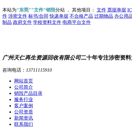
本站为
"东莞""文件"销毁
分站 ， 其他项目：
文件
票据单据
I
件
涉密文件
标书/合同
快递单据
不合格产品
过期物品
办公用
制品
政府文件
学校资料文件
电商平台文件
广州天仁再生资源回收有限公司
二十年专注涉密资料
咨询电话：
13711115910
网站首页
公司简介
销毁产品目录
服务行业
客户案例
公司资质
新闻资讯
联系我们