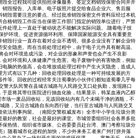
销毁全过程我司提供拍照录像服务、签定文档销毁保密合同并开
、销毁报告、入库单、电子版照片提交给食品企业六、售后服
料销毁需要注意的要点、经过批准销毁保密文件资料应经过本机
所合格销毁工作应当在保密工作部门指定的销毁单位进行，严禁
件处理上一直处于被动状态不能解决实际问题。.随着电子技
保护环境、促进资源循环利用、保障国家能源安全具有重要意
件销毁行业一直存在着对企业不透明。很多企业没有了解企业特
些安全隐患。而在当前处理过程中，由于电子元件具有耐高温、
将会对环境造成污染，对企业的形象和声誉也会产生不良影
，会对环境和人体健康产生危害。电子废物中的有害物质，例如
旧电脑的热值高，会在堆放或处理过程中产生火灾隐患，造成人
理方式有以下几种：回收处理回收处理是一种可持续发展的方
器件等。回收的过程经常关注蜀黍的小伙伴们都知道蜀黍几乎每
局交警大队民警在县城古城路与人民路交叉口处执勤，发现路口
，于是将其带往医院进行抽血化验，结果显示，韩某血液内乙醇
丹霞市场一废品回收站，见该回收站内有几个未喝干净的酒瓶，不
古城路，又沿古城路自东向西行驶，当行至古城路与人民路交叉
被依法刑事拘留。（南阳交警权威发布）全市中小学生垃圾分类
是最好的教室，社会是最好的课堂。市城管委组织社会各界多批
环保热情。组织省市媒体、公咨委委员赴台湾、澳门考察垃圾分
）随着城市化进程的加快，不少外来务工者来广州打拼并落
服务中心举办了一场别开生面的游戏环保课。 寓教于乐，绿色