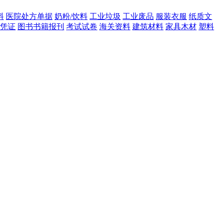
料
医院处方单据
奶粉/饮料
工业垃圾
工业废品
服装衣服
纸质文
凭证
图书书籍报刊
考试试卷
海关资料
建筑材料
家具木材
塑料