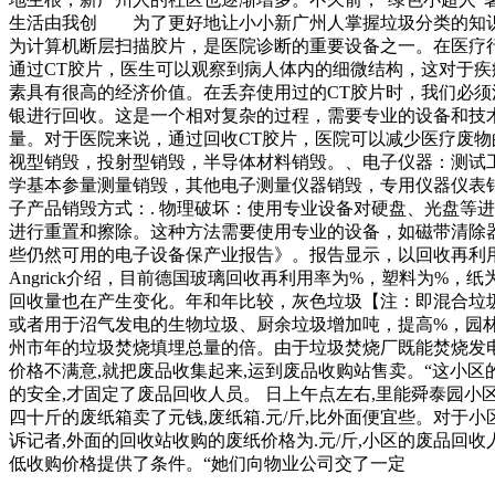
生活由我创 为了更好地让小小新广州人掌握垃圾分类的知识，
为计算机断层扫描胶片，是医院诊断的重要设备之一。在医疗
通过CT胶片，医生可以观察到病人体内的细微结构，这对于疾
素具有很高的经济价值。在丢弃使用过的CT胶片时，我们必
银进行回收。这是一个相对复杂的过程，需要专业的设备和技
量。对于医院来说，通过回收CT胶片，医院可以减少医疗废物
视型销毁，投射型销毁，半导体材料销毁。、电子仪器：测试
学基本参量测量销毁，其他电子测量仪器销毁，专用仪器仪表
子产品销毁方式：. 物理破坏：使用专业设备对硬盘、光盘等
进行重置和擦除。这种方法需要使用专业的设备，如磁带清除器
些仍然可用的电子设备保产业报告》。报告显示，以回收再利
Angrick介绍，目前德国玻璃回收再利用率为%，塑料为%，纸
回收量也在产生变化。年和年比较，灰色垃圾【注：即混合垃
或者用于沼气发电的生物垃圾、厨余垃圾增加吨，提高%，园
州市年的垃圾焚烧填埋总量的倍。由于垃圾焚烧厂既能焚烧发电
价格不满意,就把废品收集起来,运到废品收购站售卖。“这小区
的安全,才固定了废品回收人员。 日上午点左右,里能舜泰园小
四十斤的废纸箱卖了元钱,废纸箱.元/斤,比外面便宜些。对于
诉记者,外面的回收站收购的废纸价格为.元/斤,小区的废品回
低收购价格提供了条件。“她们向物业公司交了一定