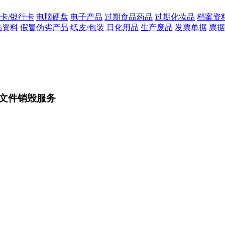
C卡/银行卡
电脑硬盘
电子产品
过期食品药品
过期化妆品
档案资
品资料
假冒伪劣产品
纸皮/包装
日化用品
生产废品
发票单据
票据
文件销毁服务