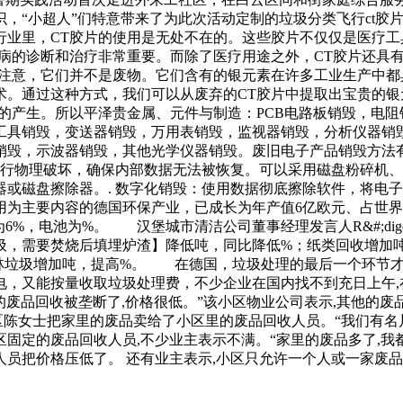
“小超人”们特意带来了为此次活动定制的垃圾分类飞行ct胶
行业里，CT胶片的使用是无处不在的。这些胶片不仅仅是医疗工
病的诊断和治疗非常重要。而除了医疗用途之外，CT胶片还具
须注意，它们并不是废物。它们含有的银元素在许多工业生产中都
术。通过这种方式，我们可以从废弃的CT胶片中提取出宝贵的银
的产生。所以平泽贵金属、元件与制造：PCB电路板销毁，电阻
工具销毁，变送器销毁，万用表销毁，监视器销毁，分析仪器销
销毁，示波器销毁，其他光学仪器销毁。废旧电子产品销毁方法
进行物理破坏，确保内部数据无法被恢复。可以采用磁盘粉碎机、
或磁盘擦除器。. 数字化销毁：使用数据彻底擦除软件，将电子
用为主要内容的德国环保产业，已成长为年产值6亿欧元、占世
为6%，电池为%。 汉堡城市清洁公司董事经理发言人R&#;dige
圾，需要焚烧后填埋炉渣】降低吨，同比降低%；纸类回收增加吨
林垃圾增加吨，提高%。 在德国，垃圾处理的最后一个环节才
，又能按量收取垃圾处理费，不少企业在国内找不到充日上午,
的废品回收被垄断了,价格很低。”该小区物业公司表示,其他的
区陈女士把家里的废品卖给了小区里的废品回收人员。“我们有名片
小区固定的废品回收人员,不少业主表示不满。“家里的废品多了,
收人员把价格压低了。 还有业主表示,小区只允许一个人或一家废