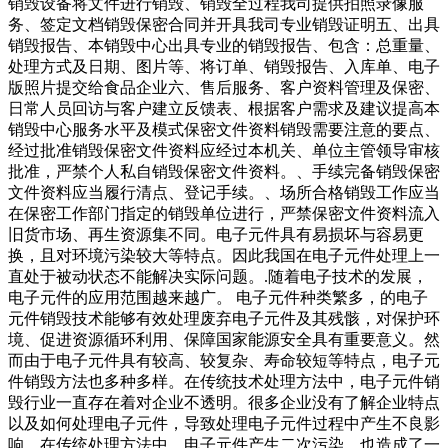
销毁设备将文件进行销毁、销毁全过程我司提供拍照录像服
务、签定文档销毁保密合同并开具我司专业销毁证明五、出具
销毁报告、本销毁中心出具专业的销毁报告、包含：总重量、
处理方式及日期、图片等、将订单、销毁报告、入库单、电子
版照片提交给食品企业六、售后服务、客户资料管理及保密、
日常人员回访与客户建立反馈表、根据客户需求及建议提高本
销毁中心服务水平及模式保密文件资料销毁需要注意的要点、
经过批准销毁保密文件资料应经过本机关、单位主管领导审核
批准，严禁个人私自销毁保密文件资料。、手续完备销毁保密
文件资料应当履行清点、登记手续。、场所合格销毁工作应当
在保密工作部门指定的销毁单位进行，严禁保密文件资料流入
旧货市场、再生资源集不同。电子元件具有易损坏与容易更
换，且对环境污染较大等特点。因此我国在电子元件处理上一
直处于被动状态不能解决实际问题。.随着电子技术的发展，
电子元件的应用范围越来越广。 电子元件种类繁多，的电子
元件销毁技术能够有效处理废弃电子元件及其残骸，对保护环
境、促进资源循环利用、保障国家能源安全具有重要意义。然
而由于电子元件具有较高、较复杂、寿命较短等特点，电子元
件销毁方法也多种多样。在传统技术处理方法中，电子元件销
毁行业一直存在着对企业不透明。很多企业没有了解企业特点
以及如何处理电子元件，导致处理电子元件过程中产生不良影
响。在传统处理方法中，电子元件产生二次污染，也造成了一