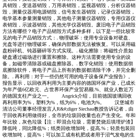
具销毁，变送器销毁，万用表销毁，监视器销毁，分析仪器销
毁，测量仪器用电源销毁，信号发生器销毁，记录仪器销毁，
电学基本参量测量销毁，其他电子测量仪器销毁，专用仪器仪
表销毁，示波器销毁，其他光学仪器销毁。废旧电子产品销毁
方法有哪些？电子产品销毁方式多种多样，以下是一些比较常
见的电子产品销毁方式：. 物理破坏：使用专业设备对硬盘、
光盘等进行物理破坏，确保内部数据无法被恢复。可以采用磁
盘粉碎机、钝器砸碎等方式实现。. 磁化擦除：将磁性介质如
硬盘通过磁场进行重置和擦除。这种方法需要使用专业的设
备，如磁带清除器或磁盘擦除器。. 数字化销毁：使用数据彻
底擦除软件，将电子产品上所有的数据都清除干净，并完全删
除。. 再利用：对于一些仍然可用的电子设备保产业报告》。
报告显示，以回收再利用为主要内容的德国环保产业，已成长
为年产值6亿欧元、占世界环保产业贸易额.%、就业人数近万
的德国支柱产业之一。 Angrick介绍，目前德国玻璃回收
再利用率为%，塑料为%，纸为6%，电池为%。 汉堡城市
清洁公司董事经理发言人R&#;diger Siechau教授告诉记者，由
于回收再利用做得好，全市的垃圾回收量也在产生变化。年和
年比较，灰色垃圾【注：即混合垃圾，需要焚烧后填埋炉渣】
降低吨，同比降低%；纸类回收增加吨，提高.%；轻质包装回
收增加吨，提高%；可以加工成有机肥或者用于沼气发电的生