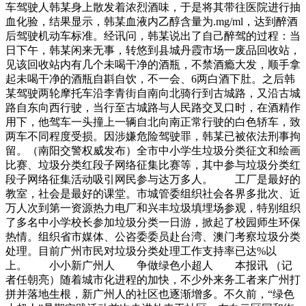
车驾驶人韩某身上散发着浓烈酒味，于是将其带往医院进行抽
血化验，结果显示，韩某血液内乙醇含量为.mg/ml，达到醉酒
后驾驶机动车标准。经讯问，韩某说出了自己醉驾的过程：当
日下午，韩某闲来无事，转悠到县城丹霞市场一废品回收站，
见该回收站内有几个未喝干净的酒瓶，不禁酒瘾大发，顺手拿
起未喝干净的酒瓶自斟自饮，不一会、6两白酒下肚。之后韩
某驾驶两轮摩托车沿李青街自南向北骑行到古城路，又沿古城
路自东向西行驶，当行至古城路与人民路交叉口时，在酒精作
用下，他驾车一头撞上一辆自北向南正常行驶的白色轿车，致
两车不同程度受损。因涉嫌危险驾驶罪，韩某已被依法刑事拘
留。（南阳交警权威发布）全市中小学生垃圾分类征文和绘画
比赛、垃圾分类红段子网络征集比赛等，其中参与垃圾分类红
段子网络征集活动吸引网民参与达万多人。 工厂是最好的
教室，社会是最好的课堂。市城管委组织社会各界多批次、近
万人次到第一资源热力电厂和兴丰垃圾填埋场参观，特别组织
了多名中小学校长参加垃圾分类一日游，掀起了校园师生环保
热情。组织省市媒体、公咨委委员赴台湾、澳门考察垃圾分类
处理。目前广州市民对垃圾分类处理工作支持率已达%以
上。 小小新广州人 争做绿色小超人 本报讯 （记
者任朝亮）随着城市化进程的加快，不少外来务工者来广州打
拼并落地生根，新广州人的社区也逐渐增多。不久前，“绿色