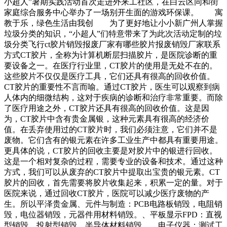
小超人”暑期实践活动首次走进外来工社区，在白云区同和街
家庭综合服务中心举办了一场别开生面的游戏环保课。 寓
教于乐，绿色生活由我创 为了更好地让小小新广州人掌握
垃圾分类的知识，“小超人”们特意带来了为此次活动定制的垃
圾分类飞行ct胶片销毁报废厂家有哪些胶片报废销毁厂家联系
方式CT胶片，全称为计算机断层扫描胶片，是医院诊断的重
要设备之一。在医疗行业里，CT胶片的使用是无处不在的。
这些胶片不仅仅是医疗工具，它们还具有很高的回收价值。
CT胶片的重要性不言而喻。通过CT胶片，医生可以观察到病
人体内的细微结构，这对于疾病的诊断和治疗非常重要。而除
了医疗用途之外，CT胶片还具有很高的回收价值。这是因
为，CT胶片中含有贵金属银，这种元素具有很高的经济价
值。在丢弃使用过的CT胶片时，我们必须注意，它们并不是
废物。它们含有的银元素在许多工业生产中都具有重要用途。
更具体的说，CT胶片的回收主要是对胶片中的银进行回收。
这是一个相对复杂的过程，需要专业的设备和技术。通过这种
方式，我们可以从废弃的CT胶片中提取出宝贵的银元素。CT
胶片的回收，首先需要将胶片收集起来，积累一定的量。对于
医院来说，通过回收CT胶片，医院可以减少医疗废物的产
生。所以平泽贵金属、元件与制造：PCB电路板销毁，电阻销
毁，电位器销毁，元器件用材料销毁。、平板显示FPD：直视
型销毁，投射型销毁，半导体材料销毁。、电子仪器：测试工