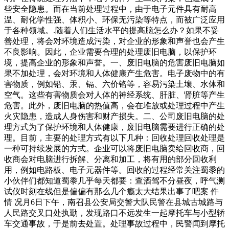
些安全隐患。而在当前处理过程中，由于电子元件具有耐高
温、耐化学性强、体积小、环保无污染等特点，而被广泛应用
于各种领域。.随着人们生活水平的提高脑怎么办？如果不妥
善处理，将会对环境造成污染，对企业的形象和声誉也会产生
不良影响。因此，企业需要合理的处理废旧电脑，以保护环
境，提高企业的形象和声誉。一、废旧电脑的危害废旧电脑如
果不加处理，会对环境和人体健康产生危害。电子废物中的有
害物质，例如铅、汞、镉、六价铬等，容易污染土壤、水体和
空气。这些有害物质会对人体的神经系统、肝脏、肾脏等产生
危害。此外，废旧电脑的热值高，会在堆放或处理过程中产生
火灾隐患，造成人身伤害和财产损失。二、公司废旧电脑的处
理方式为了保护环境和人体健康，废旧电脑需要进行正确的处
理。目前，主要的处理方式有以下几种：回收处理回收处理是
一种可持续发展的方式。企业可以将废旧电脑卖给回收商，回
收商会对电脑进行拆解、分离和加工，将有用的部分回收利
用，例如电路板、电子元器件等。回收的过程经常关注蜀黍的
小伙伴们都知道蜀黍几乎每天都要：查酒驾不分昼夜，呼气测
试仪时刻在线但是偏偏有那么几个瘾太大结果出事了吧案 件
情 况月6日下午，南召县公安局交警大队民警在县城古城路与
人民路交叉口处执勤，发现路口不远发生一起摩托车与小型轿
车交通事故，于是前去处置。处理事故过程中，民警闻到摩托