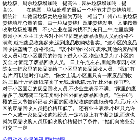
物垃圾、厨余垃圾增加吨，提高%，园林垃圾增加吨，提
高%。 在德国，垃圾处理的最后一个环节才是焚烧填埋。
据统计，年德国垃圾焚烧总量为万吨，相当于广州市年的垃圾
焚烧填埋总量的倍。由于垃圾焚烧厂既能焚烧发电，又能按量
收取垃圾处理费，不少企业在国内找不到充日上午,在里能舜
泰园小区,业主王大爷对小区里固定的废品收购人员的价格不
满意,就把废品收集起来,运到废品收购站售卖。“这小区的废品
回收被垄断了,价格很低。”该小区物业公司表示,其他的废品回
收人员可在小区居民的带领下进入小区,物业也是为了小区的
安全,才固定了废品回收人员。 日上午点左右,里能舜泰园小区
陈女士把家里的废品卖给了小区里的废品回收人员。“我们有
名片,可以随时打电话。”陈女士说,小区里只有一家废品回收
站,三四十斤的废纸箱卖了元钱,废纸箱.元/斤,比外面便宜些。
对于小区固定的废品回收人员,不少业主表示不满。“家里的废
品多了,我都骑三轮车卖到小区外面的废品回收点。”住在6号
楼的王大爷告诉记者,外面的回收站收购的废纸价格为.元/斤,小
区的废品回收人员把价格压低了。 还有业主表示,小区只允许
一个人或一家废品收购站经营,一定程度上有垄断之嫌,而这也
就为废品收购人员压低收购价格提供了条件。“她们向物业公
司交了一定
公司动态
业界资讯
网站地图