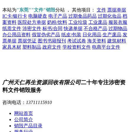
本站为
"东莞""文件"销毁
分站 ， 其他项目：
文件
票据单据
IC卡/银行卡
电脑硬盘
电子产品
过期食品药品
过期化妆品
档
案资料
医院处方单据
奶粉/饮料
工业垃圾
工业废品
服装衣服
纸质文件
涉密文件
标书/合同
快递单据
不合格产品
过期物品
办公用品资料
假冒伪劣产品
纸皮/包装
日化用品
生产废品
发
票单据
票据凭证
图书书籍报刊
考试试卷
海关资料
建筑材料
家具木材
塑料制品
政府文件
学校资料文件
电商平台文件
广州天仁再生资源回收有限公司
二十年专注涉密资
料文件销毁服务
咨询电话：
13711115910
网站首页
公司简介
销毁产品目录
服务行业