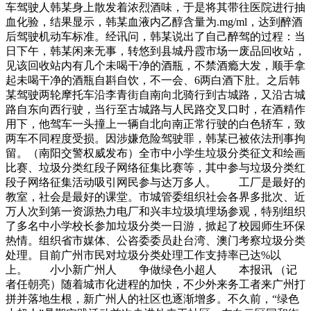
车驾驶人韩某身上散发着浓烈酒味，于是将其带往医院进行抽
血化验，结果显示，韩某血液内乙醇含量为.mg/ml，达到醉酒
后驾驶机动车标准。经讯问，韩某说出了自己醉驾的过程：当
日下午，韩某闲来无事，转悠到县城丹霞市场一废品回收站，
见该回收站内有几个未喝干净的酒瓶，不禁酒瘾大发，顺手拿
起未喝干净的酒瓶自斟自饮，不一会、6两白酒下肚。之后韩
某驾驶两轮摩托车沿李青街自南向北骑行到古城路，又沿古城
路自东向西行驶，当行至古城路与人民路交叉口时，在酒精作
用下，他驾车一头撞上一辆自北向南正常行驶的白色轿车，致
两车不同程度受损。因涉嫌危险驾驶罪，韩某已被依法刑事拘
留。（南阳交警权威发布）全市中小学生垃圾分类征文和绘画
比赛、垃圾分类红段子网络征集比赛等，其中参与垃圾分类红
段子网络征集活动吸引网民参与达万多人。 工厂是最好的
教室，社会是最好的课堂。市城管委组织社会各界多批次、近
万人次到第一资源热力电厂和兴丰垃圾填埋场参观，特别组织
了多名中小学校长参加垃圾分类一日游，掀起了校园师生环保
热情。组织省市媒体、公咨委委员赴台湾、澳门考察垃圾分类
处理。目前广州市民对垃圾分类处理工作支持率已达%以
上。 小小新广州人 争做绿色小超人 本报讯 （记
者任朝亮）随着城市化进程的加快，不少外来务工者来广州打
拼并落地生根，新广州人的社区也逐渐增多。不久前，“绿色