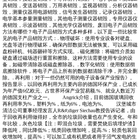
具销毁，变送器销毁，万用表销毁，监视器销毁，分析仪器销
毁，测量仪器用电源销毁，信号发生器销毁，记录仪器销毁，
电学基本参量测量销毁，其他电子测量仪器销毁，专用仪器仪
表销毁，示波器销毁，其他光学仪器销毁。废旧电子产品销毁
方法有哪些？电子产品销毁方式多种多样，以下是一些比较常
见的电子产品销毁方式：. 物理破坏：使用专业设备对硬盘、
光盘等进行物理破坏，确保内部数据无法被恢复。可以采用磁
盘粉碎机、钝器砸碎等方式实现。. 磁化擦除：将磁性介质如
硬盘通过磁场进行重置和擦除。这种方法需要使用专业的设
备，如磁带清除器或磁盘擦除器。. 数字化销毁：使用数据彻
底擦除软件，将电子产品上所有的数据都清除干净，并完全删
除。. 再利用：对于一些仍然可用的电子设备保产业报告》。
报告显示，以回收再利用为主要内容的德国环保产业，已成长
为年产值6亿欧元、占世界环保产业贸易额.%、就业人数近万
的德国支柱产业之一。 Angrick介绍，目前德国玻璃回收
再利用率为%，塑料为%，纸为6%，电池为%。 汉堡城市
清洁公司董事经理发言人R&#;diger Siechau教授告诉记者，由
于回收再利用做得好，全市的垃圾回收量也在产生变化。年和
年比较，灰色垃圾【注：即混合垃圾，需要焚烧后填埋炉渣】
降低吨，同比降低%；纸类回收增加吨，提高.%；轻质包装回
收增加吨，提高%；可以加工成有机肥或者用于沼气发电的生