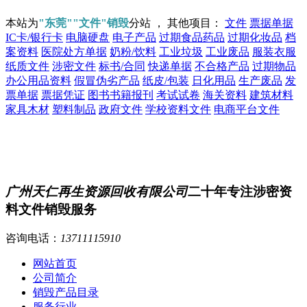
本站为
"东莞""文件"销毁
分站 ， 其他项目：
文件
票据单据
IC卡/银行卡
电脑硬盘
电子产品
过期食品药品
过期化妆品
档
案资料
医院处方单据
奶粉/饮料
工业垃圾
工业废品
服装衣服
纸质文件
涉密文件
标书/合同
快递单据
不合格产品
过期物品
办公用品资料
假冒伪劣产品
纸皮/包装
日化用品
生产废品
发
票单据
票据凭证
图书书籍报刊
考试试卷
海关资料
建筑材料
家具木材
塑料制品
政府文件
学校资料文件
电商平台文件
广州天仁再生资源回收有限公司
二十年专注涉密资
料文件销毁服务
咨询电话：
13711115910
网站首页
公司简介
销毁产品目录
服务行业