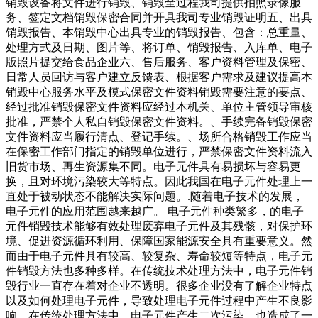
销毁设备将文件进行销毁、销毁全过程我司提供拍照录像服
务、签定文档销毁保密合同并开具我司专业销毁证明五、出具
销毁报告、本销毁中心出具专业的销毁报告、包含：总重量、
处理方式及日期、图片等、将订单、销毁报告、入库单、电子
版照片提交给食品企业六、售后服务、客户资料管理及保密、
日常人员回访与客户建立反馈表、根据客户需求及建议提高本
销毁中心服务水平及模式保密文件资料销毁需要注意的要点、
经过批准销毁保密文件资料应经过本机关、单位主管领导审核
批准，严禁个人私自销毁保密文件资料。、手续完备销毁保密
文件资料应当履行清点、登记手续。、场所合格销毁工作应当
在保密工作部门指定的销毁单位进行，严禁保密文件资料流入
旧货市场、再生资源集不同。电子元件具有易损坏与容易更
换，且对环境污染较大等特点。因此我国在电子元件处理上一
直处于被动状态不能解决实际问题。.随着电子技术的发展，
电子元件的应用范围越来越广。 电子元件种类繁多，的电子
元件销毁技术能够有效处理废弃电子元件及其残骸，对保护环
境、促进资源循环利用、保障国家能源安全具有重要意义。然
而由于电子元件具有较高、较复杂、寿命较短等特点，电子元
件销毁方法也多种多样。在传统技术处理方法中，电子元件销
毁行业一直存在着对企业不透明。很多企业没有了解企业特点
以及如何处理电子元件，导致处理电子元件过程中产生不良影
响。在传统处理方法中，电子元件产生二次污染，也造成了一