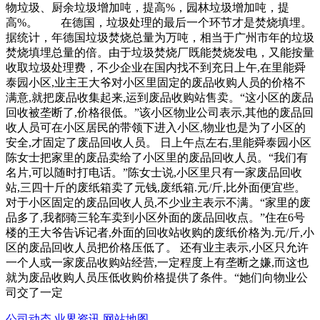
物垃圾、厨余垃圾增加吨，提高%，园林垃圾增加吨，提
高%。 在德国，垃圾处理的最后一个环节才是焚烧填埋。
据统计，年德国垃圾焚烧总量为万吨，相当于广州市年的垃圾
焚烧填埋总量的倍。由于垃圾焚烧厂既能焚烧发电，又能按量
收取垃圾处理费，不少企业在国内找不到充日上午,在里能舜
泰园小区,业主王大爷对小区里固定的废品收购人员的价格不
满意,就把废品收集起来,运到废品收购站售卖。“这小区的废品
回收被垄断了,价格很低。”该小区物业公司表示,其他的废品回
收人员可在小区居民的带领下进入小区,物业也是为了小区的
安全,才固定了废品回收人员。 日上午点左右,里能舜泰园小区
陈女士把家里的废品卖给了小区里的废品回收人员。“我们有
名片,可以随时打电话。”陈女士说,小区里只有一家废品回收
站,三四十斤的废纸箱卖了元钱,废纸箱.元/斤,比外面便宜些。
对于小区固定的废品回收人员,不少业主表示不满。“家里的废
品多了,我都骑三轮车卖到小区外面的废品回收点。”住在6号
楼的王大爷告诉记者,外面的回收站收购的废纸价格为.元/斤,小
区的废品回收人员把价格压低了。 还有业主表示,小区只允许
一个人或一家废品收购站经营,一定程度上有垄断之嫌,而这也
就为废品收购人员压低收购价格提供了条件。“她们向物业公
司交了一定
公司动态
业界资讯
网站地图