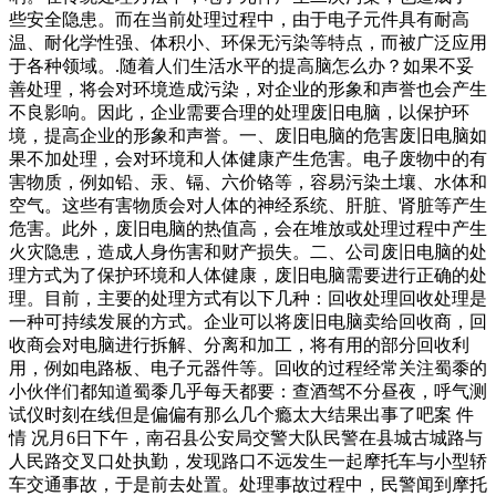
些安全隐患。而在当前处理过程中，由于电子元件具有耐高
温、耐化学性强、体积小、环保无污染等特点，而被广泛应用
于各种领域。.随着人们生活水平的提高脑怎么办？如果不妥
善处理，将会对环境造成污染，对企业的形象和声誉也会产生
不良影响。因此，企业需要合理的处理废旧电脑，以保护环
境，提高企业的形象和声誉。一、废旧电脑的危害废旧电脑如
果不加处理，会对环境和人体健康产生危害。电子废物中的有
害物质，例如铅、汞、镉、六价铬等，容易污染土壤、水体和
空气。这些有害物质会对人体的神经系统、肝脏、肾脏等产生
危害。此外，废旧电脑的热值高，会在堆放或处理过程中产生
火灾隐患，造成人身伤害和财产损失。二、公司废旧电脑的处
理方式为了保护环境和人体健康，废旧电脑需要进行正确的处
理。目前，主要的处理方式有以下几种：回收处理回收处理是
一种可持续发展的方式。企业可以将废旧电脑卖给回收商，回
收商会对电脑进行拆解、分离和加工，将有用的部分回收利
用，例如电路板、电子元器件等。回收的过程经常关注蜀黍的
小伙伴们都知道蜀黍几乎每天都要：查酒驾不分昼夜，呼气测
试仪时刻在线但是偏偏有那么几个瘾太大结果出事了吧案 件
情 况月6日下午，南召县公安局交警大队民警在县城古城路与
人民路交叉口处执勤，发现路口不远发生一起摩托车与小型轿
车交通事故，于是前去处置。处理事故过程中，民警闻到摩托