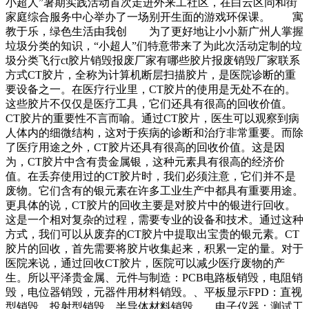
小超人”暑期实践活动首次走进外来工社区，在白云区同和街
家庭综合服务中心举办了一场别开生面的游戏环保课。 寓
教于乐，绿色生活由我创 为了更好地让小小新广州人掌握
垃圾分类的知识，“小超人”们特意带来了为此次活动定制的垃
圾分类飞行ct胶片销毁报废厂家有哪些胶片报废销毁厂家联系
方式CT胶片，全称为计算机断层扫描胶片，是医院诊断的重
要设备之一。在医疗行业里，CT胶片的使用是无处不在的。
这些胶片不仅仅是医疗工具，它们还具有很高的回收价值。
CT胶片的重要性不言而喻。通过CT胶片，医生可以观察到病
人体内的细微结构，这对于疾病的诊断和治疗非常重要。而除
了医疗用途之外，CT胶片还具有很高的回收价值。这是因
为，CT胶片中含有贵金属银，这种元素具有很高的经济价
值。在丢弃使用过的CT胶片时，我们必须注意，它们并不是
废物。它们含有的银元素在许多工业生产中都具有重要用途。
更具体的说，CT胶片的回收主要是对胶片中的银进行回收。
这是一个相对复杂的过程，需要专业的设备和技术。通过这种
方式，我们可以从废弃的CT胶片中提取出宝贵的银元素。CT
胶片的回收，首先需要将胶片收集起来，积累一定的量。对于
医院来说，通过回收CT胶片，医院可以减少医疗废物的产
生。所以平泽贵金属、元件与制造：PCB电路板销毁，电阻销
毁，电位器销毁，元器件用材料销毁。、平板显示FPD：直视
型销毁，投射型销毁，半导体材料销毁。、电子仪器：测试工