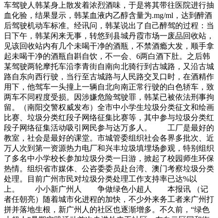
车驾驶人韩某身上散发着浓烈酒味，于是将其带往医院进行抽
血化验，结果显示，韩某血液内乙醇含量为.mg/ml，达到醉酒
后驾驶机动车标准。经讯问，韩某说出了自己醉驾的过程：当
日下午，韩某闲来无事，转悠到县城丹霞市场一废品回收站，
见该回收站内有几个未喝干净的酒瓶，不禁酒瘾大发，顺手拿
起未喝干净的酒瓶自斟自饮，不一会、6两白酒下肚。之后韩
某驾驶两轮摩托车沿李青街自南向北骑行到古城路，又沿古城
路自东向西行驶，当行至古城路与人民路交叉口时，在酒精作
用下，他驾车一头撞上一辆自北向南正常行驶的白色轿车，致
两车不同程度受损。因涉嫌危险驾驶罪，韩某已被依法刑事拘
留。（南阳交警权威发布）全市中小学生垃圾分类征文和绘画
比赛、垃圾分类红段子网络征集比赛等，其中参与垃圾分类红
段子网络征集活动吸引网民参与达万多人。 工厂是最好的
教室，社会是最好的课堂。市城管委组织社会各界多批次、近
万人次到第一资源热力电厂和兴丰垃圾填埋场参观，特别组织
了多名中小学校长参加垃圾分类一日游，掀起了校园师生环保
热情。组织省市媒体、公咨委委员赴台湾、澳门考察垃圾分类
处理。目前广州市民对垃圾分类处理工作支持率已达%以
上。 小小新广州人 争做绿色小超人 本报讯 （记
者任朝亮）随着城市化进程的加快，不少外来务工者来广州打
拼并落地生根，新广州人的社区也逐渐增多。不久前，“绿色