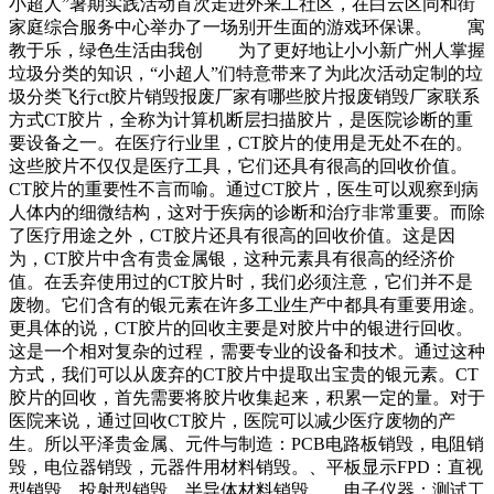
小超人”暑期实践活动首次走进外来工社区，在白云区同和街
家庭综合服务中心举办了一场别开生面的游戏环保课。 寓
教于乐，绿色生活由我创 为了更好地让小小新广州人掌握
垃圾分类的知识，“小超人”们特意带来了为此次活动定制的垃
圾分类飞行ct胶片销毁报废厂家有哪些胶片报废销毁厂家联系
方式CT胶片，全称为计算机断层扫描胶片，是医院诊断的重
要设备之一。在医疗行业里，CT胶片的使用是无处不在的。
这些胶片不仅仅是医疗工具，它们还具有很高的回收价值。
CT胶片的重要性不言而喻。通过CT胶片，医生可以观察到病
人体内的细微结构，这对于疾病的诊断和治疗非常重要。而除
了医疗用途之外，CT胶片还具有很高的回收价值。这是因
为，CT胶片中含有贵金属银，这种元素具有很高的经济价
值。在丢弃使用过的CT胶片时，我们必须注意，它们并不是
废物。它们含有的银元素在许多工业生产中都具有重要用途。
更具体的说，CT胶片的回收主要是对胶片中的银进行回收。
这是一个相对复杂的过程，需要专业的设备和技术。通过这种
方式，我们可以从废弃的CT胶片中提取出宝贵的银元素。CT
胶片的回收，首先需要将胶片收集起来，积累一定的量。对于
医院来说，通过回收CT胶片，医院可以减少医疗废物的产
生。所以平泽贵金属、元件与制造：PCB电路板销毁，电阻销
毁，电位器销毁，元器件用材料销毁。、平板显示FPD：直视
型销毁，投射型销毁，半导体材料销毁。、电子仪器：测试工