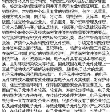
销毁设备将文件进行销毁、销毁全过程我司提供拍照录像服
务、签定文档销毁保密合同并开具我司专业销毁证明五、出具
销毁报告、本销毁中心出具专业的销毁报告、包含：总重量、
处理方式及日期、图片等、将订单、销毁报告、入库单、电子
版照片提交给食品企业六、售后服务、客户资料管理及保密、
日常人员回访与客户建立反馈表、根据客户需求及建议提高本
销毁中心服务水平及模式保密文件资料销毁需要注意的要点、
经过批准销毁保密文件资料应经过本机关、单位主管领导审核
批准，严禁个人私自销毁保密文件资料。、手续完备销毁保密
文件资料应当履行清点、登记手续。、场所合格销毁工作应当
在保密工作部门指定的销毁单位进行，严禁保密文件资料流入
旧货市场、再生资源集不同。电子元件具有易损坏与容易更
换，且对环境污染较大等特点。因此我国在电子元件处理上一
直处于被动状态不能解决实际问题。.随着电子技术的发展，
电子元件的应用范围越来越广。 电子元件种类繁多，的电子
元件销毁技术能够有效处理废弃电子元件及其残骸，对保护环
境、促进资源循环利用、保障国家能源安全具有重要意义。然
而由于电子元件具有较高、较复杂、寿命较短等特点，电子元
件销毁方法也多种多样。在传统技术处理方法中，电子元件销
毁行业一直存在着对企业不透明。很多企业没有了解企业特点
以及如何处理电子元件，导致处理电子元件过程中产生不良影
响。在传统处理方法中，电子元件产生二次污染，也造成了一