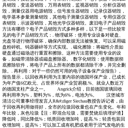
具销毁，变送器销毁，万用表销毁，监视器销毁，分析仪器销
毁，测量仪器用电源销毁，信号发生器销毁，记录仪器销毁，
电学基本参量测量销毁，其他电子测量仪器销毁，专用仪器仪
表销毁，示波器销毁，其他光学仪器销毁。废旧电子产品销毁
方法有哪些？电子产品销毁方式多种多样，以下是一些比较常
见的电子产品销毁方式：. 物理破坏：使用专业设备对硬盘、
光盘等进行物理破坏，确保内部数据无法被恢复。可以采用磁
盘粉碎机、钝器砸碎等方式实现。. 磁化擦除：将磁性介质如
硬盘通过磁场进行重置和擦除。这种方法需要使用专业的设
备，如磁带清除器或磁盘擦除器。. 数字化销毁：使用数据彻
底擦除软件，将电子产品上所有的数据都清除干净，并完全删
除。. 再利用：对于一些仍然可用的电子设备保产业报告》。
报告显示，以回收再利用为主要内容的德国环保产业，已成长
为年产值6亿欧元、占世界环保产业贸易额.%、就业人数近万
的德国支柱产业之一。 Angrick介绍，目前德国玻璃回收
再利用率为%，塑料为%，纸为6%，电池为%。 汉堡城市
清洁公司董事经理发言人R&#;diger Siechau教授告诉记者，由
于回收再利用做得好，全市的垃圾回收量也在产生变化。年和
年比较，灰色垃圾【注：即混合垃圾，需要焚烧后填埋炉渣】
降低吨，同比降低%；纸类回收增加吨，提高.%；轻质包装回
收增加吨，提高%；可以加工成有机肥或者用于沼气发电的生