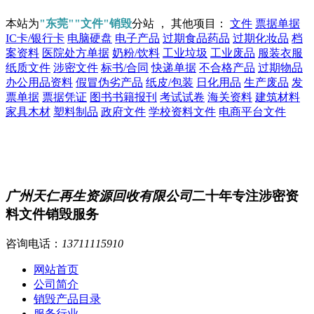
本站为
"东莞""文件"销毁
分站 ， 其他项目：
文件
票据单据
IC卡/银行卡
电脑硬盘
电子产品
过期食品药品
过期化妆品
档
案资料
医院处方单据
奶粉/饮料
工业垃圾
工业废品
服装衣服
纸质文件
涉密文件
标书/合同
快递单据
不合格产品
过期物品
办公用品资料
假冒伪劣产品
纸皮/包装
日化用品
生产废品
发
票单据
票据凭证
图书书籍报刊
考试试卷
海关资料
建筑材料
家具木材
塑料制品
政府文件
学校资料文件
电商平台文件
广州天仁再生资源回收有限公司
二十年专注涉密资
料文件销毁服务
咨询电话：
13711115910
网站首页
公司简介
销毁产品目录
服务行业