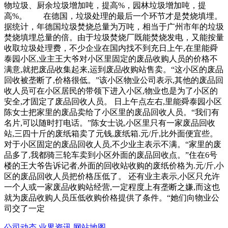
物垃圾、厨余垃圾增加吨，提高%，园林垃圾增加吨，提
高%。 在德国，垃圾处理的最后一个环节才是焚烧填埋。
据统计，年德国垃圾焚烧总量为万吨，相当于广州市年的垃圾
焚烧填埋总量的倍。由于垃圾焚烧厂既能焚烧发电，又能按量
收取垃圾处理费，不少企业在国内找不到充日上午,在里能舜
泰园小区,业主王大爷对小区里固定的废品收购人员的价格不
满意,就把废品收集起来,运到废品收购站售卖。“这小区的废品
回收被垄断了,价格很低。”该小区物业公司表示,其他的废品回
收人员可在小区居民的带领下进入小区,物业也是为了小区的
安全,才固定了废品回收人员。 日上午点左右,里能舜泰园小区
陈女士把家里的废品卖给了小区里的废品回收人员。“我们有
名片,可以随时打电话。”陈女士说,小区里只有一家废品回收
站,三四十斤的废纸箱卖了元钱,废纸箱.元/斤,比外面便宜些。
对于小区固定的废品回收人员,不少业主表示不满。“家里的废
品多了,我都骑三轮车卖到小区外面的废品回收点。”住在6号
楼的王大爷告诉记者,外面的回收站收购的废纸价格为.元/斤,小
区的废品回收人员把价格压低了。 还有业主表示,小区只允许
一个人或一家废品收购站经营,一定程度上有垄断之嫌,而这也
就为废品收购人员压低收购价格提供了条件。“她们向物业公
司交了一定
公司动态
业界资讯
网站地图