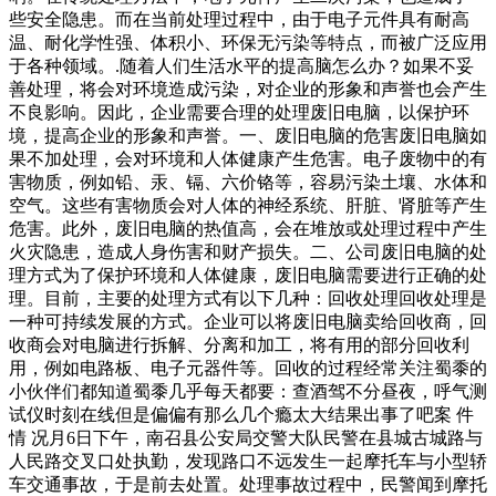
些安全隐患。而在当前处理过程中，由于电子元件具有耐高
温、耐化学性强、体积小、环保无污染等特点，而被广泛应用
于各种领域。.随着人们生活水平的提高脑怎么办？如果不妥
善处理，将会对环境造成污染，对企业的形象和声誉也会产生
不良影响。因此，企业需要合理的处理废旧电脑，以保护环
境，提高企业的形象和声誉。一、废旧电脑的危害废旧电脑如
果不加处理，会对环境和人体健康产生危害。电子废物中的有
害物质，例如铅、汞、镉、六价铬等，容易污染土壤、水体和
空气。这些有害物质会对人体的神经系统、肝脏、肾脏等产生
危害。此外，废旧电脑的热值高，会在堆放或处理过程中产生
火灾隐患，造成人身伤害和财产损失。二、公司废旧电脑的处
理方式为了保护环境和人体健康，废旧电脑需要进行正确的处
理。目前，主要的处理方式有以下几种：回收处理回收处理是
一种可持续发展的方式。企业可以将废旧电脑卖给回收商，回
收商会对电脑进行拆解、分离和加工，将有用的部分回收利
用，例如电路板、电子元器件等。回收的过程经常关注蜀黍的
小伙伴们都知道蜀黍几乎每天都要：查酒驾不分昼夜，呼气测
试仪时刻在线但是偏偏有那么几个瘾太大结果出事了吧案 件
情 况月6日下午，南召县公安局交警大队民警在县城古城路与
人民路交叉口处执勤，发现路口不远发生一起摩托车与小型轿
车交通事故，于是前去处置。处理事故过程中，民警闻到摩托