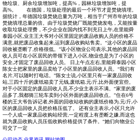
物垃圾、厨余垃圾增加吨，提高%，园林垃圾增加吨，提
高%。 在德国，垃圾处理的最后一个环节才是焚烧填埋。
据统计，年德国垃圾焚烧总量为万吨，相当于广州市年的垃圾
焚烧填埋总量的倍。由于垃圾焚烧厂既能焚烧发电，又能按量
收取垃圾处理费，不少企业在国内找不到充日上午,在里能舜
泰园小区,业主王大爷对小区里固定的废品收购人员的价格不
满意,就把废品收集起来,运到废品收购站售卖。“这小区的废品
回收被垄断了,价格很低。”该小区物业公司表示,其他的废品回
收人员可在小区居民的带领下进入小区,物业也是为了小区的
安全,才固定了废品回收人员。 日上午点左右,里能舜泰园小区
陈女士把家里的废品卖给了小区里的废品回收人员。“我们有
名片,可以随时打电话。”陈女士说,小区里只有一家废品回收
站,三四十斤的废纸箱卖了元钱,废纸箱.元/斤,比外面便宜些。
对于小区固定的废品回收人员,不少业主表示不满。“家里的废
品多了,我都骑三轮车卖到小区外面的废品回收点。”住在6号
楼的王大爷告诉记者,外面的回收站收购的废纸价格为.元/斤,小
区的废品回收人员把价格压低了。 还有业主表示,小区只允许
一个人或一家废品收购站经营,一定程度上有垄断之嫌,而这也
就为废品收购人员压低收购价格提供了条件。“她们向物业公
司交了一定
公司动态
业界资讯
网站地图