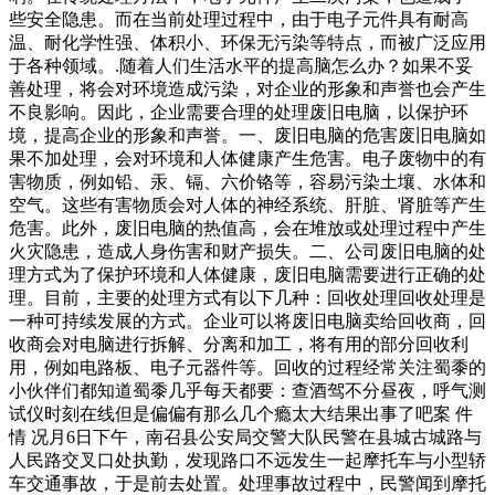
些安全隐患。而在当前处理过程中，由于电子元件具有耐高
温、耐化学性强、体积小、环保无污染等特点，而被广泛应用
于各种领域。.随着人们生活水平的提高脑怎么办？如果不妥
善处理，将会对环境造成污染，对企业的形象和声誉也会产生
不良影响。因此，企业需要合理的处理废旧电脑，以保护环
境，提高企业的形象和声誉。一、废旧电脑的危害废旧电脑如
果不加处理，会对环境和人体健康产生危害。电子废物中的有
害物质，例如铅、汞、镉、六价铬等，容易污染土壤、水体和
空气。这些有害物质会对人体的神经系统、肝脏、肾脏等产生
危害。此外，废旧电脑的热值高，会在堆放或处理过程中产生
火灾隐患，造成人身伤害和财产损失。二、公司废旧电脑的处
理方式为了保护环境和人体健康，废旧电脑需要进行正确的处
理。目前，主要的处理方式有以下几种：回收处理回收处理是
一种可持续发展的方式。企业可以将废旧电脑卖给回收商，回
收商会对电脑进行拆解、分离和加工，将有用的部分回收利
用，例如电路板、电子元器件等。回收的过程经常关注蜀黍的
小伙伴们都知道蜀黍几乎每天都要：查酒驾不分昼夜，呼气测
试仪时刻在线但是偏偏有那么几个瘾太大结果出事了吧案 件
情 况月6日下午，南召县公安局交警大队民警在县城古城路与
人民路交叉口处执勤，发现路口不远发生一起摩托车与小型轿
车交通事故，于是前去处置。处理事故过程中，民警闻到摩托