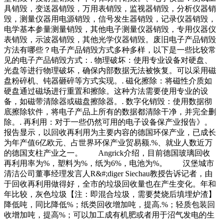
具销毁，变送器销毁，万用表销毁，监视器销毁，分析仪器销
毁，测量仪器用电源销毁，信号发生器销毁，记录仪器销毁，
电学基本参量测量销毁，其他电子测量仪器销毁，专用仪器仪
表销毁，示波器销毁，其他光学仪器销毁。废旧电子产品销毁
方法有哪些？电子产品销毁方式多种多样，以下是一些比较常
见的电子产品销毁方式：. 物理破坏：使用专业设备对硬盘、
光盘等进行物理破坏，确保内部数据无法被恢复。可以采用磁
盘粉碎机、钝器砸碎等方式实现。. 磁化擦除：将磁性介质如
硬盘通过磁场进行重置和擦除。这种方法需要使用专业的设
备，如磁带清除器或磁盘擦除器。. 数字化销毁：使用数据彻
底擦除软件，将电子产品上所有的数据都清除干净，并完全删
除。. 再利用：对于一些仍然可用的电子设备保产业报告》。
报告显示，以回收再利用为主要内容的德国环保产业，已成长
为年产值6亿欧元、占世界环保产业贸易额.%、就业人数近万
的德国支柱产业之一。 Angrick介绍，目前德国玻璃回收
再利用率为%，塑料为%，纸为6%，电池为%。 汉堡城市
清洁公司董事经理发言人R&#;diger Siechau教授告诉记者，由
于回收再利用做得好，全市的垃圾回收量也在产生变化。年和
年比较，灰色垃圾【注：即混合垃圾，需要焚烧后填埋炉渣】
降低吨，同比降低%；纸类回收增加吨，提高.%；轻质包装回
收增加吨，提高%；可以加工成有机肥或者用于沼气发电的生