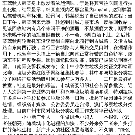
车驾驶人韩某身上散发着浓烈酒味，于是将其带往医院进行抽
血化验，结果显示，韩某血液内乙醇含量为.mg/ml，达到醉酒
后驾驶机动车标准。经讯问，韩某说出了自己醉驾的过程：当
日下午，韩某闲来无事，转悠到县城丹霞市场一废品回收站，
见该回收站内有几个未喝干净的酒瓶，不禁酒瘾大发，顺手拿
起未喝干净的酒瓶自斟自饮，不一会、6两白酒下肚。之后韩
某驾驶两轮摩托车沿李青街自南向北骑行到古城路，又沿古城
路自东向西行驶，当行至古城路与人民路交叉口时，在酒精作
用下，他驾车一头撞上一辆自北向南正常行驶的白色轿车，致
两车不同程度受损。因涉嫌危险驾驶罪，韩某已被依法刑事拘
留。（南阳交警权威发布）全市中小学生垃圾分类征文和绘画
比赛、垃圾分类红段子网络征集比赛等，其中参与垃圾分类红
段子网络征集活动吸引网民参与达万多人。 工厂是最好的
教室，社会是最好的课堂。市城管委组织社会各界多批次、近
万人次到第一资源热力电厂和兴丰垃圾填埋场参观，特别组织
了多名中小学校长参加垃圾分类一日游，掀起了校园师生环保
热情。组织省市媒体、公咨委委员赴台湾、澳门考察垃圾分类
处理。目前广州市民对垃圾分类处理工作支持率已达%以
上。 小小新广州人 争做绿色小超人 本报讯 （记
者任朝亮）随着城市化进程的加快，不少外来务工者来广州打
拼并落地生根，新广州人的社区也逐渐增多。不久前，“绿色