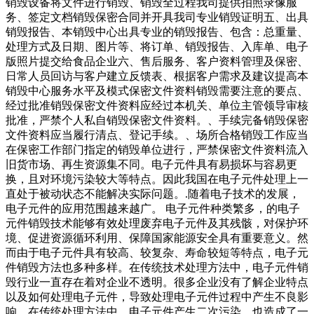
销毁设备将文件进行销毁、销毁全过程我司提供拍照录像服
务、签定文档销毁保密合同并开具我司专业销毁证明五、出具
销毁报告、本销毁中心出具专业的销毁报告、包含：总重量、
处理方式及日期、图片等、将订单、销毁报告、入库单、电子
版照片提交给食品企业六、售后服务、客户资料管理及保密、
日常人员回访与客户建立反馈表、根据客户需求及建议提高本
销毁中心服务水平及模式保密文件资料销毁需要注意的要点、
经过批准销毁保密文件资料应经过本机关、单位主管领导审核
批准，严禁个人私自销毁保密文件资料。、手续完备销毁保密
文件资料应当履行清点、登记手续。、场所合格销毁工作应当
在保密工作部门指定的销毁单位进行，严禁保密文件资料流入
旧货市场、再生资源集不同。电子元件具有易损坏与容易更
换，且对环境污染较大等特点。因此我国在电子元件处理上一
直处于被动状态不能解决实际问题。.随着电子技术的发展，
电子元件的应用范围越来越广。 电子元件种类繁多，的电子
元件销毁技术能够有效处理废弃电子元件及其残骸，对保护环
境、促进资源循环利用、保障国家能源安全具有重要意义。然
而由于电子元件具有较高、较复杂、寿命较短等特点，电子元
件销毁方法也多种多样。在传统技术处理方法中，电子元件销
毁行业一直存在着对企业不透明。很多企业没有了解企业特点
以及如何处理电子元件，导致处理电子元件过程中产生不良影
响。在传统处理方法中，电子元件产生二次污染，也造成了一