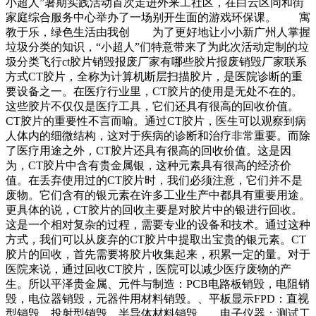
小超人”暑期实践活动首次走进外来工社区，在白云区同和街
家庭综合服务中心举办了一场别开生面的游戏环保课。 寓
教于乐，绿色生活由我创 为了更好地让小小新广州人掌握
垃圾分类的知识，“小超人”们特意带来了为此次活动定制的垃
圾分类飞行ct胶片销毁报废厂家有哪些胶片报废销毁厂家联系
方式CT胶片，全称为计算机断层扫描胶片，是医院诊断的重
要设备之一。在医疗行业里，CT胶片的使用是无处不在的。
这些胶片不仅仅是医疗工具，它们还具有很高的回收价值。
CT胶片的重要性不言而喻。通过CT胶片，医生可以观察到病
人体内的细微结构，这对于疾病的诊断和治疗非常重要。而除
了医疗用途之外，CT胶片还具有很高的回收价值。这是因
为，CT胶片中含有贵金属银，这种元素具有很高的经济价
值。在丢弃使用过的CT胶片时，我们必须注意，它们并不是
废物。它们含有的银元素在许多工业生产中都具有重要用途。
更具体的说，CT胶片的回收主要是对胶片中的银进行回收。
这是一个相对复杂的过程，需要专业的设备和技术。通过这种
方式，我们可以从废弃的CT胶片中提取出宝贵的银元素。CT
胶片的回收，首先需要将胶片收集起来，积累一定的量。对于
医院来说，通过回收CT胶片，医院可以减少医疗废物的产
生。所以平泽贵金属、元件与制造：PCB电路板销毁，电阻销
毁，电位器销毁，元器件用材料销毁。、平板显示FPD：直视
型销毁，投射型销毁，半导体材料销毁。、电子仪器：测试工