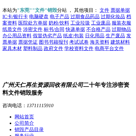
本站为
"东莞""文件"销毁
分站 ， 其他项目：
文件
票据单据
IC卡/银行卡
电脑硬盘
电子产品
过期食品药品
过期化妆品
档
案资料
医院处方单据
奶粉/饮料
工业垃圾
工业废品
服装衣服
纸质文件
涉密文件
标书/合同
快递单据
不合格产品
过期物品
办公用品资料
假冒伪劣产品
纸皮/包装
日化用品
生产废品
发
票单据
票据凭证
图书书籍报刊
考试试卷
海关资料
建筑材料
家具木材
塑料制品
政府文件
学校资料文件
电商平台文件
广州天仁再生资源回收有限公司
二十年专注涉密资
料文件销毁服务
咨询电话：
13711115910
网站首页
公司简介
销毁产品目录
服务行业